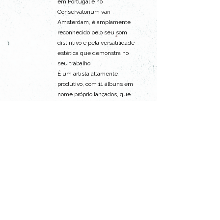
em Portugal e no 
Conservatorium van 
Amsterdam, é amplamente 
reconhecido pelo seu som 
distintivo e pela versatilidade 
estética que demonstra no 
seu trabalho.
É um artista altamente 
produtivo, com 11 álbuns em 
nome próprio lançados, que 
ilustram a sua amplitude 
criativa, abrangendo o jazz-
rock (Samsara) até à música 
mais experimental (MicrUs e 
MicrUs Temporis). Estes 
trabalhos valeram-lhe 
diversas nomeações para 
"disco jazz do ano". Ao longo 
da sua carreira, colaborou…
>>