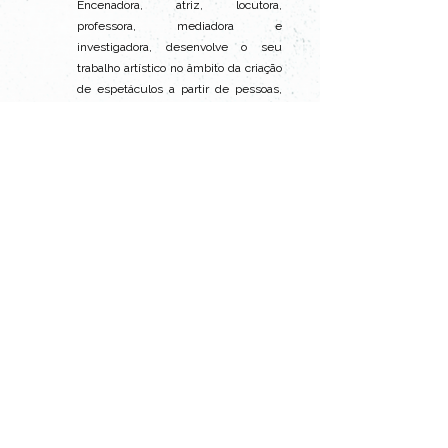
Encenadora, atriz, locutora, 
professora, mediadora e 
investigadora, desenvolve o seu 
trabalho artístico no âmbito da criação 
de espetáculos a partir de pessoas, 
histórias e lugares, usando as 
máscaras e os objetos como 
mediadores destes encontros. 
Doutoranda em Estudos Artísticos-
Arte e Mediações, na FCSH, formada 
pelas escolas de Teatro do Gesto…
>>