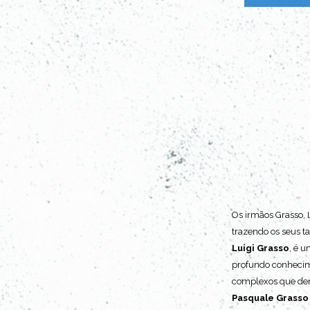
Os irmãos Grasso, 
trazendo os seus ta
Luigi Grasso
, é 
profundo conhecime
complexos que dem
Pasquale Grasso