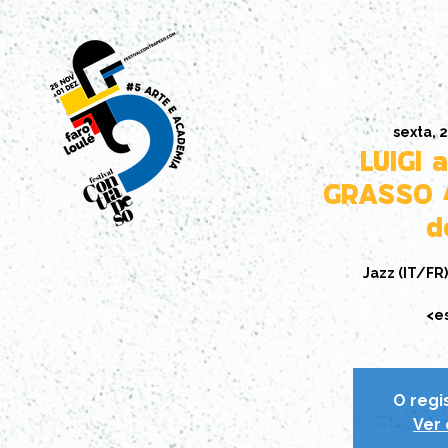
sexta, 
LUIGI
GRASSO 
d
Jazz (IT/FR)
<e
O regi
Ver