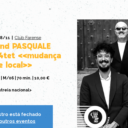
Club Farense
28/11
  |  
 and PASQUALE
4tet <<mudança
e local>>
 | M/06 | 70 min. | 10,00 €
streia nacional>
stro está fechado
 outros eventos