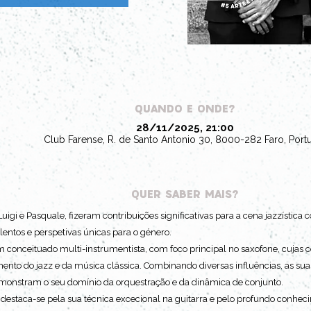
QUANDO E ONDE?
28/11/2025, 21:00
Club Farense, R. de Santo Antonio 30, 8000-282 Faro, Port
QUER SABER MAIS?
Luigi e Pasquale, fizeram contribuições significativas para a cena jazzístic
lentos e perspetivas únicas para o género.
um conceituado multi-instrumentista, com foco principal no saxofone, cuj
nto do jazz e da música clássica. Combinando diversas influências, as sua
onstram o seu domínio da orquestração e da dinâmica de conjunto.
 destaca-se pela sua técnica excecional na guitarra e pelo profundo conhec